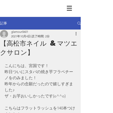
GLAMOUR
Nail & Eye & Foot
記事
glamour0601
2021年10月4日
読了時間: 2分
【高松市ネイル &マツエ
クサロン】
こんにちは、宮国です！
昨日ついにスタバの焼き芋フラペチー
ノをのみました！
昨年からの念願だったので嬉しすぎま
した♪
ザ・お芋おいしかったです(o^^o)
こちらはフラットラッシュを140本つけ