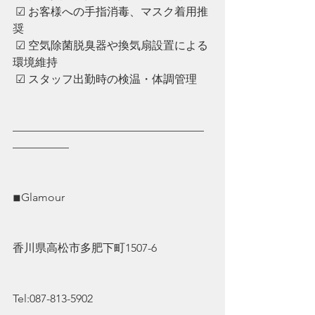
 ☑︎ ︎お客様への手指消毒、マスク着用推
奨
 ☑︎ ︎空気除菌脱臭器や換気扇設置による
環境維持
 ☑︎ ︎スタッフ出勤時の検温・体調管理
—————————————————
—————
◾︎Glamour
香川県高松市多肥下町1507-6
Tel:087-813-5902