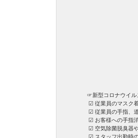
☞新型コロナウイル
 ☑︎ 従業員のマスク
 ☑︎ ︎従業員の手指
 ☑︎ ︎お客様への
 ☑︎ ︎空気除菌脱
 ☑︎ ︎スタッフ出勤