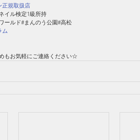
ン正規取扱店
#ネイル検定1級所持
ワールド#まんのう公園#高松
ラム
めもお気軽にご連絡ください☆