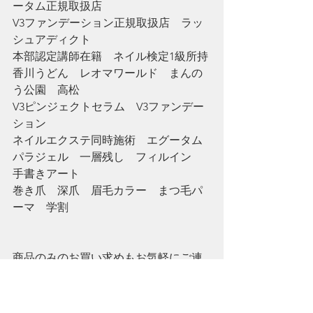
ータム正規取扱店
V3ファンデーション正規取扱店　ラッ
シュアディクト
本部認定講師在籍　ネイル検定1級所持
香川うどん　レオマワールド　まんの
う公園　高松
V3ピンジェクトセラム　V3ファンデー
ション
ネイルエクステ同時施術　エグータム
パラジェル　一層残し　フィルイン　
手書きアート
巻き爪　深爪　眉毛カラー　まつ毛パ
ーマ　学割
商品のみのお買い求めもお気軽にご連
絡ください☆