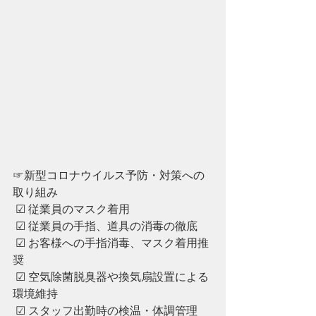
☞新型コロナウイルス予防・対策への
取り組み
 ☑︎ 従業員のマスク着用
 ☑︎ ︎従業員の手指、道具の消毒の徹底
 ☑︎ ︎お客様への手指消毒、マスク着用推
奨
 ☑︎ ︎空気除菌脱臭器や換気扇設置による
環境維持
 ☑︎ ︎スタッフ出勤時の検温・体調管理