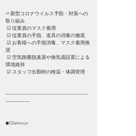
☞新型コロナウイルス予防・対策への
取り組み
 ☑︎ 従業員のマスク着用
 ☑︎ ︎従業員の手指、道具の消毒の徹底
 ☑︎ ︎お客様への手指消毒、マスク着用推
奨
 ☑︎ ︎空気除菌脱臭器や換気扇設置による
環境維持
 ☑︎ ︎スタッフ出勤時の検温・体調管理
—————————————————
—————
◾︎Glamour