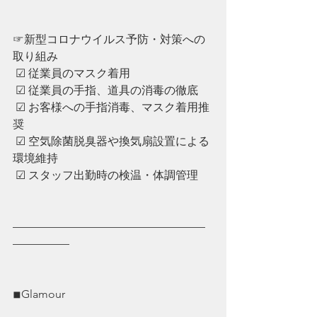
☞新型コロナウイルス予防・対策への
取り組み
 ☑︎ 従業員のマスク着用
 ☑︎ ︎従業員の手指、道具の消毒の徹底
 ☑︎ ︎お客様への手指消毒、マスク着用推
奨
 ☑︎ ︎空気除菌脱臭器や換気扇設置による
環境維持
 ☑︎ ︎スタッフ出勤時の検温・体調管理
—————————————————
—————
◾︎Glamour