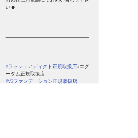
い☻
—————————————————
—————
#ラッシュアディクト正規取扱店
#エグ
ータム正規取扱店
#V3ファンデーション正規取扱店
#本部認定講師在籍
#ネイル検定1級所持
#香川うどん
#レオマワールド#まんのう
公園#高松
商品のみのお買い求めもお気軽にご連
絡ください☆