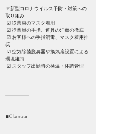
☞新型コロナウイルス予防・対策への
取り組み
 ☑︎ 従業員のマスク着用
 ☑︎ ︎従業員の手指、道具の消毒の徹底
 ☑︎ ︎お客様への手指消毒、マスク着用推
奨
 ☑︎ ︎空気除菌脱臭器や換気扇設置による
環境維持
 ☑︎ ︎スタッフ出勤時の検温・体調管理
—————————————————
—————
◾︎Glamour