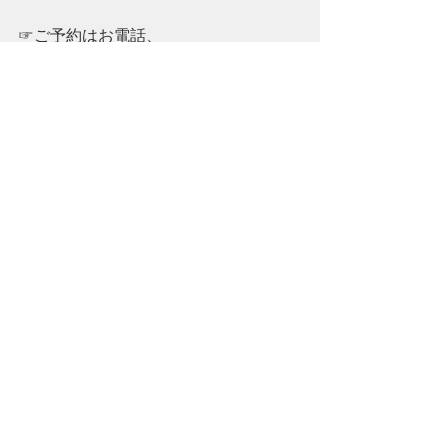
☞ご予約はお電話、
またはプロフィールリンクURLから
※ホットペッパー予約で、
空席状況が✘の場合でも
メニューによっては
ご案内可能な場合もございます♪
お気軽にお電話にてお問い合わせ下さ
い☻
—————————————————
—————
ラッシュアディクト正規取扱店　エグ
ータム正規取扱店