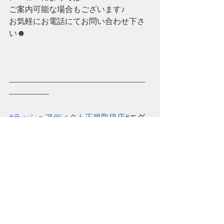
ご案内可能な場合もございます♪
お気軽にお電話にてお問い合わせ下さ
い☻
—————————————————
—————
#ラッシュアディクト正規取扱店
#エグ
ータム正規取扱店#V3正規取扱店
#本部認定講師在籍
#ネイル検定1級所持
#香川うどん
#レオマワールド#まんのう
公園#高松