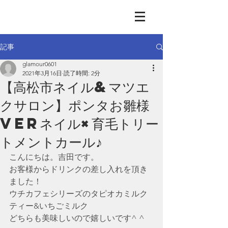
GLAMOUR
Nail & Eye & Foot
記事
glamour0601
2021年3月16日
読了時間: 2分
【高松市ネイル&マツエ
クサロン】ポンタお雛様
verネイル×育毛トリー
トメントカール♪
こんにちは。吉田です。
お客様からドリンクの差し入れを頂き
ました！
ウチカフェシリーズのタピオカミルク
ティー&いちごミルク
どちらも美味しいので嬉しいです^ ^