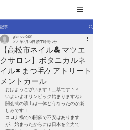
GLAMOUR
Nail & Eye & Foot
記事
glamour0601
2021年7月23日
読了時間: 2分
【高松市ネイル&マツエ
クサロン】ボタニカルネ
イル×まつ毛ケアトリート
メントカール
おはようございます！土草です＾＾
いよいよオリンピック始まりますね♪
開会式の演出は一体どうなったのか楽
しみです！
コロナ禍での開催で不安はあります
が、始まったからには日本を全力で