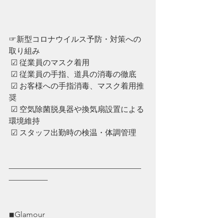
☞新型コロナウイルス予防・対策への
取り組み
 ☑︎ 従業員のマスク着用
 ☑︎ ︎従業員の手指、道具の消毒の徹底
 ☑︎ ︎お客様への手指消毒、マスク着用推
奨
 ☑︎ ︎空気除菌脱臭器や換気扇設置による
環境維持
 ☑︎ ︎スタッフ出勤時の検温・体調管理
—————————————————
—————
◾︎Glamour