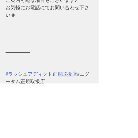
ご案内可能な場合もございます♪
お気軽にお電話にてお問い合わせ下さ
い☻
—————————————————
—————
#ラッシュアディクト正規取扱店
#エグ
ータム正規取扱店
#V3ファンデーション正規取扱店
#本部認定講師在籍
#ネイル検定1級所持
#香川うどん
#レオマワールド#まんのう
公園#高松
商品のみのお買い求めもお気軽にご連