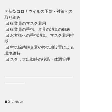
☞新型コロナウイルス予防・対策への
取り組み
 ☑︎ 従業員のマスク着用
 ☑︎ ︎従業員の手指、道具の消毒の徹底
 ☑︎ ︎お客様への手指消毒、マスク着用推
奨
 ☑︎ ︎空気除菌脱臭器や換気扇設置による
環境維持
 ☑︎ ︎スタッフ出勤時の検温・体調管理
—————————————————
—————
◾︎Glamour