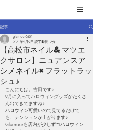
GLAMOUR
Nail & Eye & Foot
記事
glamour0601
2021年9月9日
読了時間: 2分
【高松市ネイル&マツエ
クサロン】ニュアンスア
シメネイル×フラットラッ
シュ♪
こんにちは。吉田です♪
9月に入ってハロウィングッズがたくさ
ん出てきてますね♪
ハロウィン可愛いので見てるだけで
も、テンションが上がります♪
Glamourも店内が少しずつハロウィン