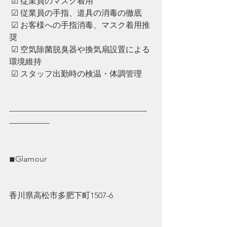
 ☑︎ 従業員のマスク着用
 ☑︎ ︎従業員の手指、道具の消毒の徹底
 ☑︎ ︎お客様への手指消毒、マスク着用推
奨
 ☑︎ ︎空気除菌脱臭器や換気扇設置による
環境維持
 ☑︎ ︎スタッフ出勤時の検温・体調管理
—————————————————
—————
◾︎Glamour
香川県高松市多肥下町1507-6