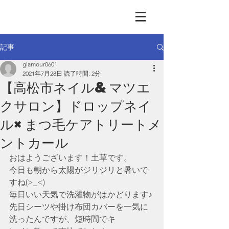
GLAMOUR
Nail & Eye & Foot
記事
glamour0601
2021年7月28日
読了時間: 2分
【高松市ネイル&マツエ
クサロン】ドロップネイ
ル×まつ毛ケアトリートメ
ントカール
おはようございます！土草です。
今日も朝から太陽がジリジリと暑いで
すね(>_<)
毎日いい天気で洗濯物がはかどります♪
先日シーツや掛け布団カバーを一気に
洗ったんですが、短時間でキ