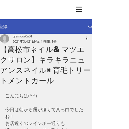
GLAMOUR
Nail & Eye & Foot
記事
glamour0601
2021年3月21日
読了時間: 1分
【高松市ネイル&マツエ
クサロン】キラキラニュ
アンスネイル×育毛トリー
トメントカール
こんにちは(^^)
今日は朝から霧が凄くて真っ白でした
ね！
お店近くのレインボー通りも