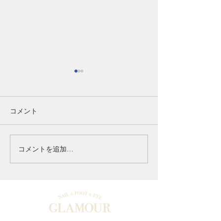
コメント
コメントを追加…
くすみ知らずの白玉肌へ♪
ジェルで広げる
韓国美肌ワックス
爪ケア/施術後
みゼロ