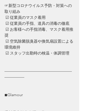
☞新型コロナウイルス予防・対策への
取り組み
 ☑︎ 従業員のマスク着用
 ☑︎ ︎従業員の手指、道具の消毒の徹底
 ☑︎ ︎お客様への手指消毒、マスク着用推
奨
 ☑︎ ︎空気除菌脱臭器や換気扇設置による
環境維持
 ☑︎ ︎スタッフ出勤時の検温・体調管理
—————————————————
—————
◾︎Glamour