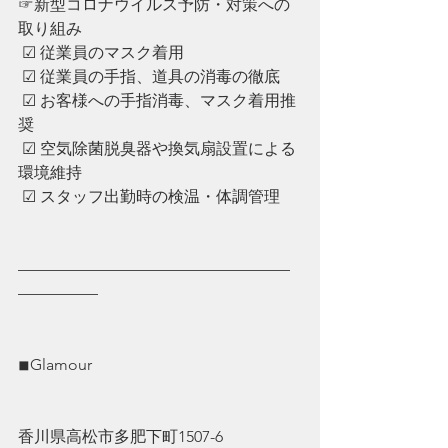
☞新型コロナウイルス予防・対策への
取り組み
 ☑︎ 従業員のマスク着用
 ☑︎ ︎従業員の手指、道具の消毒の徹底
 ☑︎ ︎お客様への手指消毒、マスク着用推
奨
 ☑︎ ︎空気除菌脱臭器や換気扇設置による
環境維持
 ☑︎ ︎スタッフ出勤時の検温・体調管理
—————————————————
—————
◾︎Glamour
香川県高松市多肥下町1507-6