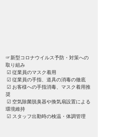
☞新型コロナウイルス予防・対策への
取り組み
 ☑︎ 従業員のマスク着用
 ☑︎ ︎従業員の手指、道具の消毒の徹底
 ☑︎ ︎お客様への手指消毒、マスク着用推
奨
 ☑︎ ︎空気除菌脱臭器や換気扇設置による
環境維持
 ☑︎ ︎スタッフ出勤時の検温・体調管理