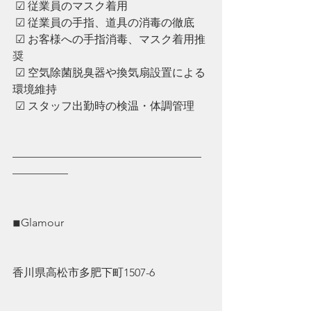
 ☑︎ 従業員のマスク着用
 ☑︎ ︎従業員の手指、道具の消毒の徹底
 ☑︎ ︎お客様への手指消毒、マスク着用推
奨
 ☑︎ ︎空気除菌脱臭器や換気扇設置による
環境維持
 ☑︎ ︎スタッフ出勤時の検温・体調管理
—————————————————
—————
◾︎Glamour
香川県高松市多肥下町1507-6