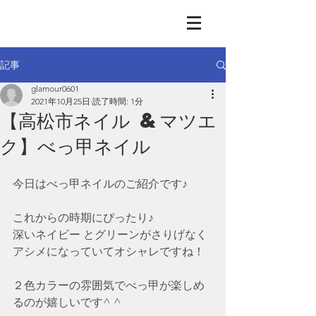
GLAMOUR
Nail & Eye & Foot
記事
glamour0601
2021年10月25日
読了時間: 1分
【高松市ネイル &マツエ
ク】べっ甲ネイル
今日はべっ甲ネイルのご紹介です♪
これからの時期にぴったり♪
深いネイビー とグリーンがさりげなく
アシメになっていてオシャレですね！
２色カラーの雰囲気でべっ甲が楽しめ
るのが嬉しいです^ ^