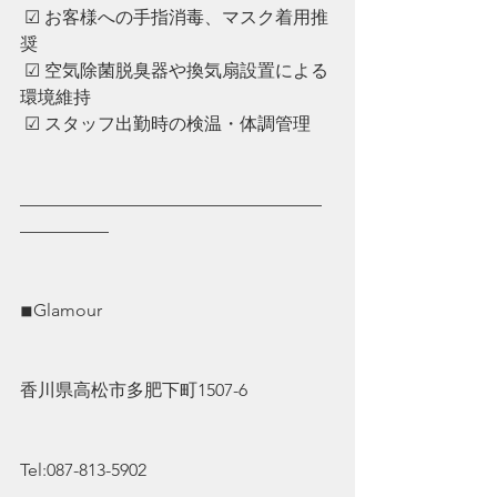
 ☑︎ ︎お客様への手指消毒、マスク着用推
奨
 ☑︎ ︎空気除菌脱臭器や換気扇設置による
環境維持
 ☑︎ ︎スタッフ出勤時の検温・体調管理
—————————————————
—————
◾︎Glamour
香川県高松市多肥下町1507-6
Tel:087-813-5902