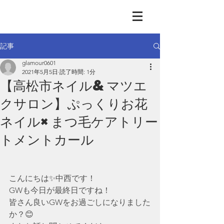
GLAMOUR
Nail & Eye & Foot
記事
glamour0601
2021年5月5日
読了時間: 1分
【高松市ネイル&マツエ
クサロン】ぷっくりお花
ネイル×まつ毛ケアトリー
トメントカール
こんにちは✨中西です！
GWも今日が最終日ですね！
皆さん良いGWをお過ごしになりました
か？😊