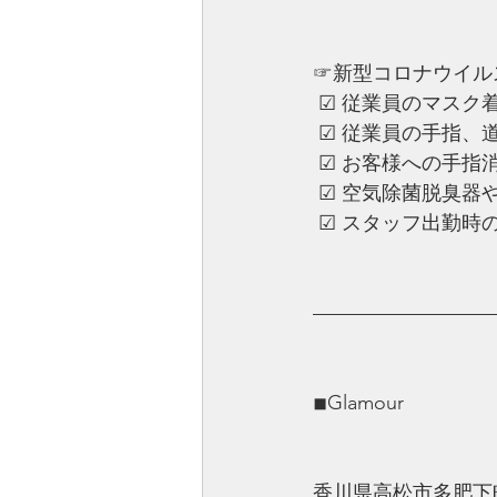
☞新型コロナウイル
 ☑︎ 従業員のマスク
 ☑︎ ︎従業員の手指
 ☑︎ ︎お客様への
 ☑︎ ︎空気除菌脱
 ☑︎ ︎スタッフ出勤
—————————
◾︎Glamour
香川県高松市多肥下町1