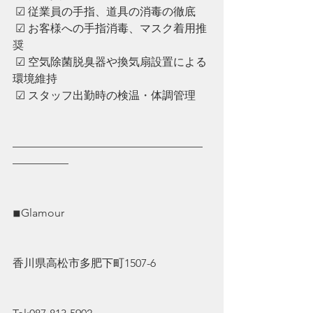
 ☑︎ ︎従業員の手指、道具の消毒の徹底
 ☑︎ ︎お客様への手指消毒、マスク着用推
奨
 ☑︎ ︎空気除菌脱臭器や換気扇設置による
環境維持
 ☑︎ ︎スタッフ出勤時の検温・体調管理
—————————————————
—————
◾︎Glamour
香川県高松市多肥下町1507-6