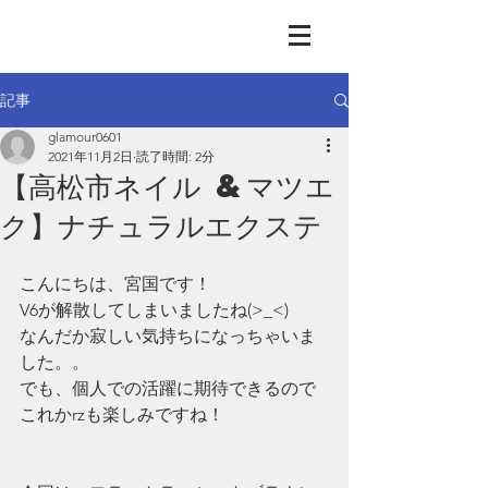
GLAMOUR
Nail & Eye & Foot
記事
glamour0601
2021年11月2日
読了時間: 2分
【高松市ネイル &マツエ
ク】ナチュラルエクステ
こんにちは、宮国です！
V6が解散してしまいましたね(>_<)
なんだか寂しい気持ちになっちゃいま
した。。
でも、個人での活躍に期待できるので
これかrzも楽しみですね！