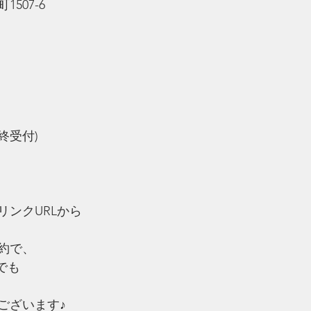
507-6
最終受付)
リンクURLから
約で、
でも
ございます♪