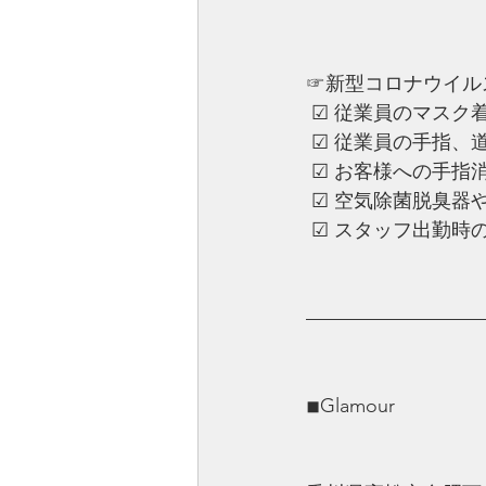
☞新型コロナウイル
 ☑︎ 従業員のマスク
 ☑︎ ︎従業員の手指
 ☑︎ ︎お客様への
 ☑︎ ︎空気除菌脱
 ☑︎ ︎スタッフ出勤
—————————
◾︎Glamour