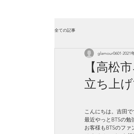
GLAMOUR
Nail & Eye & Foot
全ての記事
glamour0601
2021
【高松市
立ち上げ
こんにちは。吉田で
最近やっとBTSの
お客様もBTSのファ