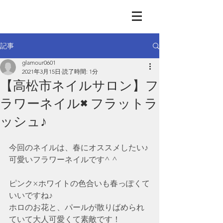
GLAMOUR
Nail & Eye & Foot
記事
glamour0601
2021年3月15日
読了時間: 1分
【高松市ネイルサロン】フ
ラワーネイル×フラットラ
ッシュ♪
今回のネイルは、春にオススメしたい♪
可愛いフラワーネイルです^ ^
ピンク×ホワイトの色合いも春っぽくて
いいですね♪
ホロのお花と、パールが散りばめられ
ていて大人可愛くて素敵です！